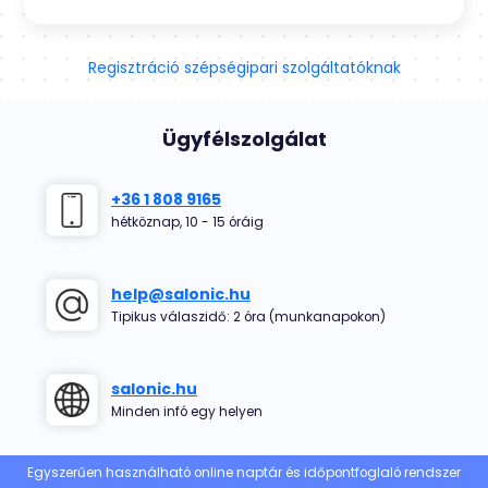
Regisztráció szépségipari szolgáltatóknak
Ügyfélszolgálat
+36 1 808 9165
hétköznap, 10 - 15 óráig
help@salonic.hu
Tipikus válaszidő: 2 óra (munkanapokon)
salonic.hu
Minden infó egy helyen
Egyszerűen használható online naptár és időpontfoglaló rendszer