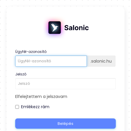
Ügyfél-azonosító
.salonic.hu
Jelszó
Elfelejtettem a jelszavam
Emlékezz rám
Belépés